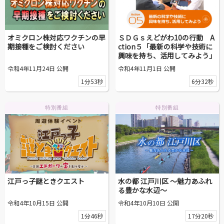
区議会だより
#えど推し
オミクロン株対応ワクチンの早
ＳＤＧｓえどがわ10の行動 A
期接種をご検討ください
ction５「最新の科学や技術に
興味を持ち、活用してみよう」
江戸川区でともに暮らそう / Living Together in Edogaw
令和4年11月24日 公開
令和4年11月1日 公開
a City
1分53秒
6分32秒
おうちで動画
特別番組
特別番組
Everyone's SDGs ～17のゴールを目指して～
ふるさと散歩
Others
江戸っ子謎ときクエスト
水の都 江戸川区 ～魅力あふれ
る豊かな水辺～
公開日
令和4年10月15日 公開
令和4年10月10日 公開
1分46秒
17分20秒
より前
より後