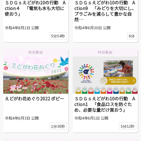
ＳＤＧｓえどがわ10の行動 A
ＳＤＧｓえどがわ10の行動 A
ction４ 「電気も水も大切に
ction9 「みどりを大切にし、
使おう」
プラごみを減らして豊かな自
然…
令和4年8月1日 公開
令和4年6月30日 公開
5分54秒
6分
特別番組
特別番組
えどがわ花めぐり2022 ポピー
ＳＤＧｓえどがわ10の行動 A
ction1 「食品ロスを防ぐた
め、必要な量だけ買おう」
令和4年6月3日 公開
令和4年6月1日 公開
1分36秒
5分52秒