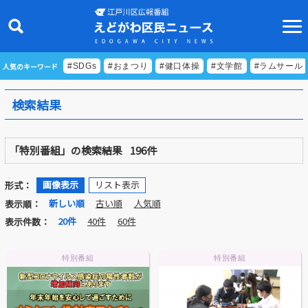
人気のキーワード
#SDGs
#おまつり
#健口体操
#文学館
#ラムサール
検索結果
ニュース
「特別番組」の検索結果
196件
特集
ビデオリポート
画像表示
リスト表示
形式：
新しい順
古い順
人気順
表示順：
特別番組
20件
40件
60件
表示件数：
食べきりクッキング
特別番組
特別番組
EDOGAWA ATHLETE FILE
えどトピ