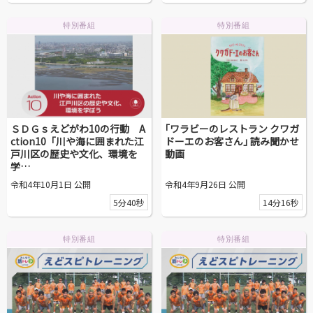
動画を探す
特別番組
特別番組
ＳＤＧｓえどがわ10の行動 A
｢ワラビーのレストラン クワガ
ction10「川や海に囲まれた江
ドーエのお客さん｣ 読み聞かせ
戸川区の歴史や文化、環境を
動画
学…
令和4年10月1日 公開
令和4年9月26日 公開
5分40秒
14分16秒
特別番組
特別番組