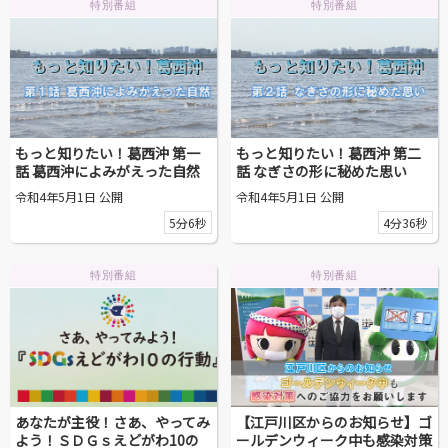
特別番組
特別番組
もっと知りたい！葛西沖 第一
もっと知りたい！葛西沖 第二
話 葛西沖によみがえった自然
話 なぎさの形に秘めた思い
令和4年5月1日 公開
令和4年5月1日 公開
5分6秒
4分36秒
特別番組
特別番組
あなたが主役！さあ、やってみ
【江戸川区からのお知らせ】ゴ
よう！ＳＤＧｓえどがわ10の
ールデンウィーク中も感染対策