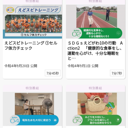
特別番組
特別番組
えどスピトレーニング ①セル
ＳＤＧｓえどがわ10の行動 A
フ体力チェック
ction2 「健康的な食事をし、
運動を心がけ、十分な睡眠を
と…
令和4年9月20日 公開
令和4年9月1日 公開
7分45秒
7分7秒
特別番組
特別番組