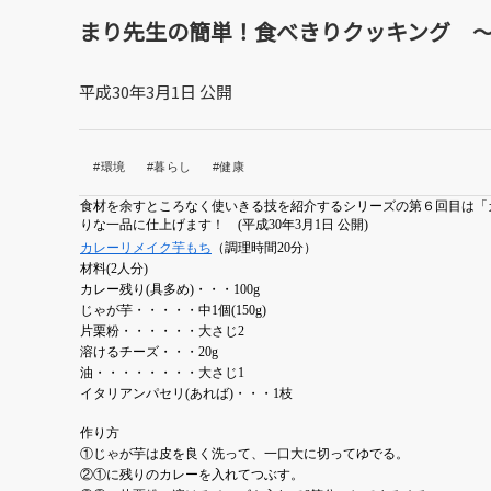
まり先生の簡単！食べきりクッキング 
平成30年3月1日 公開
#環境
#暮らし
#健康
食材を余すところなく使いきる技を紹介するシリーズの第６回目は「
りな一品に仕上げます！
(
平成
30
年
3
月
1
日
公開
)
カレーリメイク芋もち
（調理時間20分）
材料(2人分)
カレー残り(具多め)・・・100g
じゃが芋・・・・・中1個(150g)
片栗粉・・・・・・大さじ2
溶けるチーズ・・・20g
油・・・・・・・・大さじ1
イタリアンパセリ(あれば)・・・1枝
作り方
①じゃが芋は皮を良く洗って、一口大に切ってゆでる。
②①に残りのカレーを入れてつぶす。