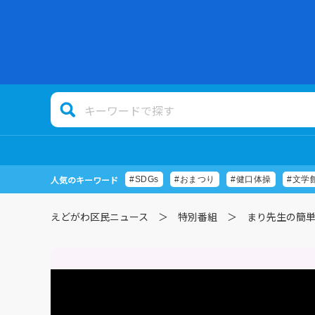
人気のキーワード
#SDGs
#おまつり
#健口体操
#文学
えどがわ区民ニュース
特別番組
まり先生の簡