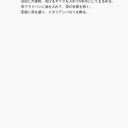
③②に片栗粉、溶けるチーズを入れて6等分にしてまるめる。
④フライパンに油を入れて、③の全面を焼く。
⑤器に④を盛り、イタリアンパセリを飾る。