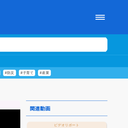
#防災
#子育て
#産業
関連動画
ビデオリポート