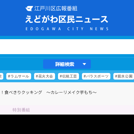
詳細検索
館
#ラムサール
#花火大会
#伝統工芸
#パラスポーツ
#親水公園
単！食べきりクッキング ～カレーリメイク芋もち～
特別番組