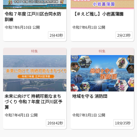
令和７年度 江戸川区合同水防
【＃えど推し】小岩菖蒲園
訓練
令和7年6月10日 公開
令和7年6月1日 公開
2分43秒
2分23秒
特集
特集
未来に向けて 持続可能なまち
地域を守る 消防団
づくり 令和７年度 江戸川区予
算
令和7年4月1日 公開
令和7年3月1日 公開
20分42秒
18分35秒