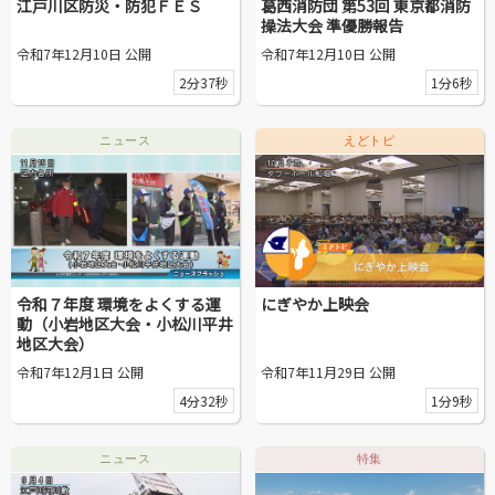
江戸川区防災・防犯ＦＥＳ
葛西消防団 第53回 東京都消防
操法大会 準優勝報告
令和7年12月10日 公開
令和7年12月10日 公開
2分37秒
1分6秒
ニュース
えどトピ
令和７年度 環境をよくする運
にぎやか上映会
動（小岩地区大会・小松川平井
地区大会）
令和7年12月1日 公開
令和7年11月29日 公開
4分32秒
1分9秒
ニュース
特集