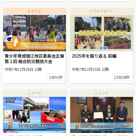
動画を探す
えどトピ
ビデオリポート
青少年育成瑞江地区委員会主催
2025年を振り返る 前編
第２回 総合防災競技大会
令和7年12月26日 公開
令和7年12月10日 公開
1分51秒
13分28秒
ニュース
ニュース