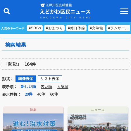
人気のキーワード
#SDGs
#おまつり
#健口体操
#文学館
#ラムサール
検索結果
ニュース
「防災」
164件
特集
ビデオリポート
画像表示
リスト表示
形式：
新しい順
古い順
人気順
表示順：
特別番組
20件
40件
60件
表示件数：
食べきりクッキング
特集
ニュース
EDOGAWA ATHLETE FILE
えどトピ