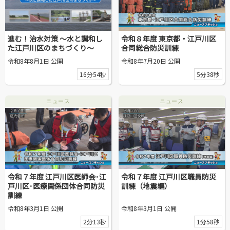
区議会だより
#えど推し
進む！治水対策 ～水と調和し
令和８年度 東京都・江戸川区
た江戸川区のまちづくり～
合同総合防災訓練
江戸川区でともに暮らそう / Living Together in Edogaw
令和8年8月1日 公開
令和8年7月20日 公開
a City
16分54秒
5分38秒
おうちで動画
ニュース
ニュース
Everyone's SDGs ～17のゴールを目指して～
ふるさと散歩
Others
令和７年度 江戸川区医師会･江
令和７年度 江戸川区職員防災
戸川区･医療関係団体合同防災
訓練（地震編）
訓練
公開日
令和8年3月1日 公開
令和8年3月1日 公開
2分13秒
1分58秒
より前
より後