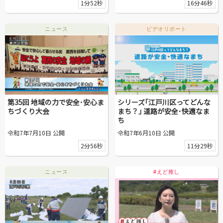
1分52秒
16分46秒
ニュース
ビデオリポート
第35回 地域の力で安全･安心ま
シリーズ｢江戸川区ってどんな
ちづくり大会
まち？｣ 道路が安全･快適なま
ち
令和7年7月10日 公開
令和7年6月10日 公開
2分56秒
11分29秒
ニュース
#えど推し