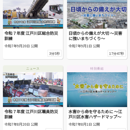
令和７年度 江戸川区総合防災
日頃からの備えが大切 ～災害
訓練
に強いまちづくり～
令和7年9月20日 公開
令和7年9月1日 公開
3分5秒
17分47秒
ニュース
特別番組
令和７年度 江戸川区職員防災
水害から命を守るために ～江
訓練
戸川区水害ハザードマップ～
令和7年8月20日 公開
令和7年8月1日 公開