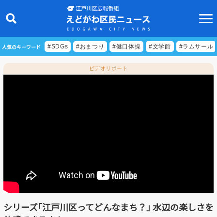
人気のキーワード
#SDGs
#おまつり
#健口体操
#文学館
#ラムサール
ビデオリポート
ニュース
特集
ビデオリポート
特別番組
食べきりクッキング
EDOGAWA ATHLETE FILE
シリーズ｢江戸川区ってどんなまち？｣ 水辺の楽しさを
えどトピ