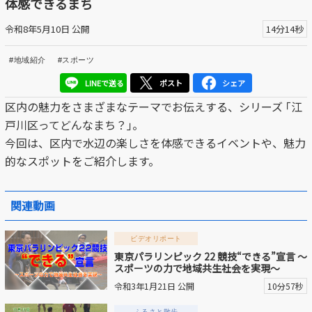
体感できるまち
区議会だより
令和8年5月10日 公開
14分14秒
#えど推し
#地域紹介
#スポーツ
江戸川区でともに暮らそう / Living Together in Edogaw
LINEで送る
ポスト
シェア
a City
区内の魅力をさまざまなテーマでお伝えする、シリーズ ｢江
戸川区ってどんなまち？｣。
おうちで動画
今回は、区内で水辺の楽しさを体感できるイベントや、魅力
Everyone's SDGs ～17のゴールを目指して～
的なスポットをご紹介します。
ふるさと散歩
関連動画
Others
ビデオリポート
東京パラリンピック 22 競技“できる”宣言 ～
公開日
スポーツの力で地域共生社会を実現～
令和3年1月21日 公開
10分57秒
より前
より後
ふるさと散歩