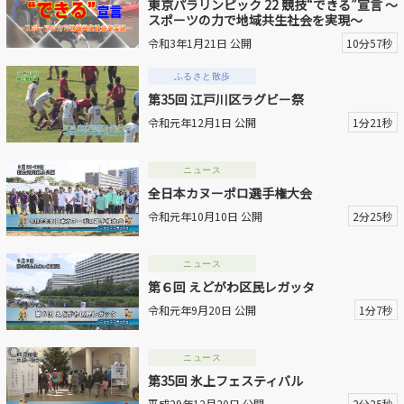
東京パラリンピック 22 競技“できる”宣言 ～
スポーツの力で地域共生社会を実現～
動画を探す
令和3年1月21日 公開
10分57秒
ふるさと散歩
第35回 江戸川区ラグビー祭
令和元年12月1日 公開
1分21秒
ニュース
全日本カヌーポロ選手権大会
令和元年10月10日 公開
2分25秒
ニュース
第６回 えどがわ区民レガッタ
令和元年9月20日 公開
1分7秒
ニュース
第35回 氷上フェスティバル
平成29年12月20日 公開
2分25秒