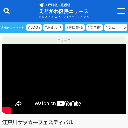
人気のキーワード
#SDGs
#おまつり
#健口体操
#文学館
#ラムサール
ニュース
ニュース
特集
ビデオリポート
特別番組
食べきりクッキング
EDOGAWA ATHLETE FILE
江戸川サッカーフェスティバル
えどトピ