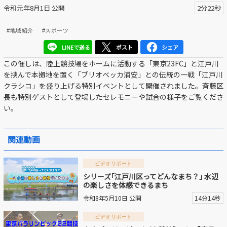
令和元年8月1日 公開
2分22秒
区議会だより
#地域紹介
#スポーツ
#えど推し
LINEで送る
ポスト
シェア
江戸川区でともに暮らそう / Living Together in Edogaw
この催しは、陸上競技場をホームに活動する「東京23FC」と江戸川
a City
を挟んで本拠地を置く「ブリオベッカ浦安」との伝統の一戦「江戸川
クラシコ」を盛り上げる特別イベントとして開催されました。斉藤区
おうちで動画
長も特別ゲストとして登場したセレモニーや試合の様子をご覧くださ
い。
Everyone's SDGs ～17のゴールを目指して～
ふるさと散歩
関連動画
Others
ビデオリポート
シリーズ｢江戸川区ってどんなまち？｣ 水辺
の楽しさを体感できるまち
公開日
令和8年5月10日 公開
14分14秒
ビデオリポート
より前
より後