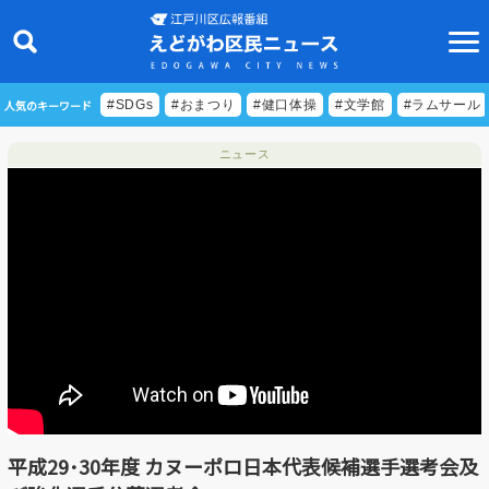
人気のキーワード
#SDGs
#おまつり
#健口体操
#文学館
#ラムサール
ニュース
ニュース
特集
ビデオリポート
特別番組
食べきりクッキング
EDOGAWA ATHLETE FILE
平成29･30年度 カヌーポロ日本代表候補選手選考会及
えどトピ