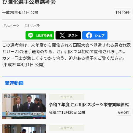
び強化選手公募選考会
区議会だより
平成29年4月1日 公開
1分40秒
#えど推し
#スポーツ
#オリパラ
江戸川区でともに暮らそう / Living Together in Edogaw
LINEで送る
ポスト
シェア
a City
この選考会は、来年度から開催される国際大会へ派遣される男女代表
とＵ－21の選手選考のため、江戸川区では初めて開催されました。
おうちで動画
カヌー同士が激しくぶつかり合う、迫力ある様子をご覧ください。
(平成29年4月1日 公開)
Everyone's SDGs ～17のゴールを目指して～
ふるさと散歩
関連動画
Others
ニュース
令和７年度 江戸川区スポーツ栄誉賞顕彰式
令和7年12月20日 公開
6分5秒
公開日
ニュース
より前
より後