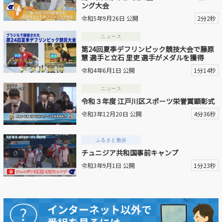
ング大会
令和5年9月26日 公開
2分2秒
ニュース
第24回夏季デフリンピック競技大会で藤原
慧 選手と立石 里吏 選手がメダルを獲得
令和4年6月1日 公開
1分14秒
ニュース
令和３年度 江戸川区スポーツ栄誉賞顕彰式
令和3年12月20日 公開
4分36秒
ふるさと散歩
チュニジア共和国事前キャンプ
令和3年9月1日 公開
1分23秒