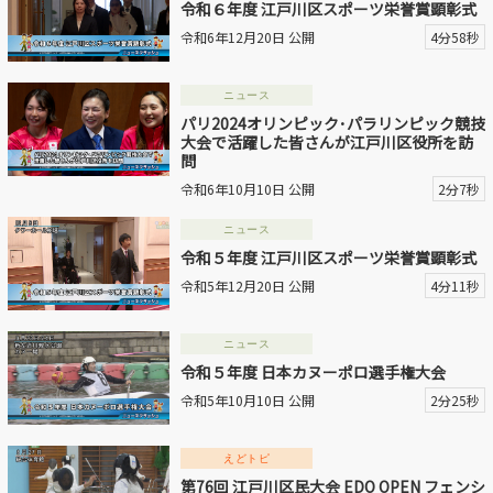
令和６年度 江戸川区スポーツ栄誉賞顕彰式
令和6年12月20日 公開
4分58秒
動画を探す
ニュース
パリ2024オリンピック･パラリンピック競技
大会で活躍した皆さんが江戸川区役所を訪
問
令和6年10月10日 公開
2分7秒
ニュース
令和５年度 江戸川区スポーツ栄誉賞顕彰式
令和5年12月20日 公開
4分11秒
ニュース
令和５年度 日本カヌーポロ選手権大会
令和5年10月10日 公開
2分25秒
えどトピ
第76回 江戸川区民大会 EDO OPEN フェンシ