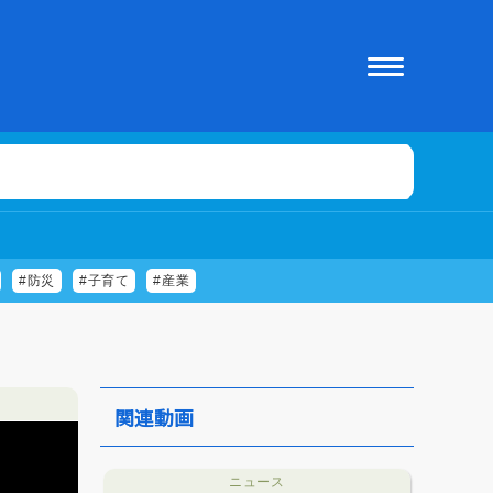
#防災
#子育て
#産業
関連動画
ニュース