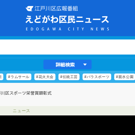
詳細検索
館
#ラムサール
#花火大会
#伝統工芸
#パラスポーツ
#親水公園
戸川区スポーツ栄誉賞顕彰式
ニュース