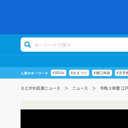
人気のキーワード
#SDGs
#おまつり
#健口体操
#文学
えどがわ区民ニュース
ニュース
令和３年度 江