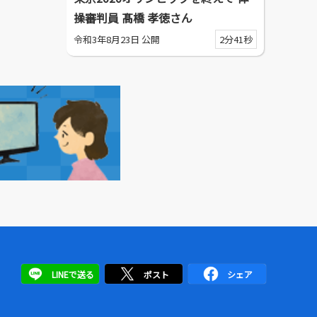
操審判員 髙橋 孝徳さん
令和3年8月23日 公開
2分41秒
LINEで送る
ポスト
シェア