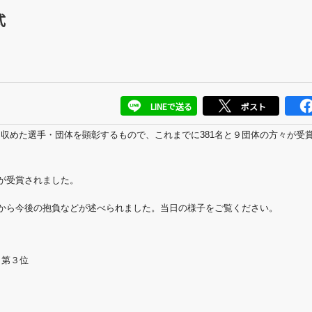
式
LINEで送る
ポスト
を収
めた選手・団体を顕彰するもので、これまでに381名と９団体の
方々が受
が受賞されました。
手から今後の抱負などが述べられました。当日の様子をご覧
ください。
 第３位