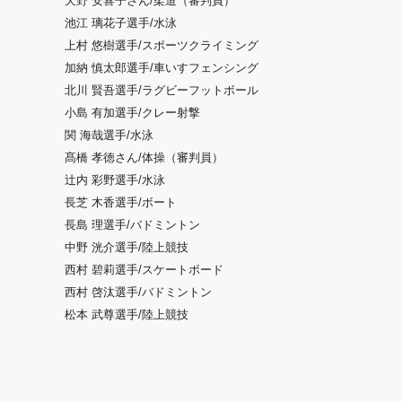
天野 安喜子さん/柔道（審判員）
池江 璃花子選手/水泳
上村 悠樹選手/スポーツクライミング
加納 慎太郎選手/車いすフェンシング
北川 賢吾選手/ラグビーフットボール
小島 有加選手/クレー射撃
関 海哉選手/水泳
髙橋 孝徳さん/体操（審判員）
辻内 彩野選手/水泳
長芝 木香選手/ボート
長島 理選手/バドミントン
中野 洸介選手/陸上競技
西村 碧莉選手/スケートボード
西村 啓汰選手/バドミントン
松本 武尊選手/陸上競技