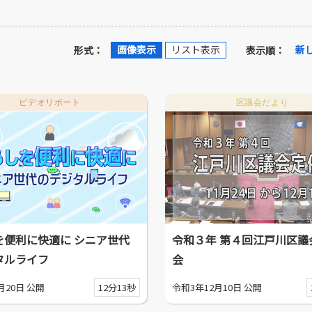
画像表示
リスト表示
新
形式：
表示順：
ビデオリポート
区議会だより
を便利に快適に シニア世代
令和３年 第４回江戸川区議
タルライフ
会
月20日 公開
12分13秒
令和3年12月10日 公開