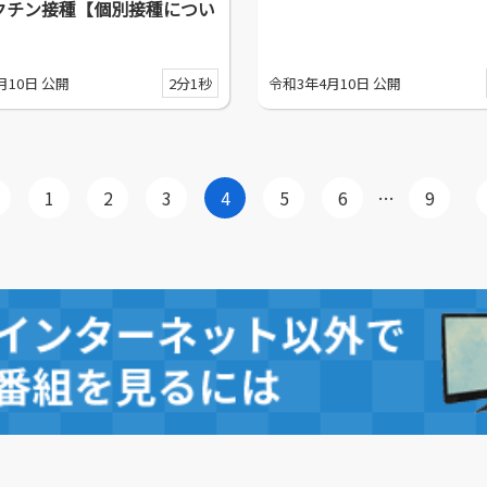
クチン接種【個別接種につい
月10日 公開
2分1秒
令和3年4月10日 公開
1
2
3
4
5
6
…
9