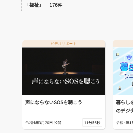
「福祉」
176件
ビデオリポート
声にならないSOSを聴こう
暮らし
のデジ
令和4年3月20日 公開
11分56秒
令和4年1