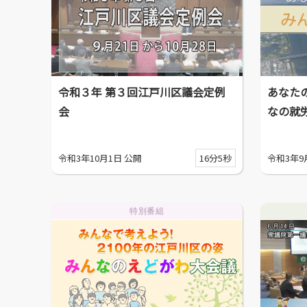
令和３年 第３回江戸川区議会定例
あなたの
会
なの就
令和3年10月1日 公開
16分5秒
令和3年9
特別番組