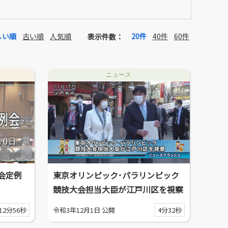
しい順
古い順
人気順
20件
40件
60件
表示件数：
ニュース
会定例
東京オリンピック･パラリンピック
競技大会担当大臣が江戸川区を視察
12分56秒
令和3年12月1日 公開
4分32秒