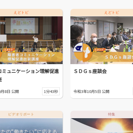
えどトピ
えどトピ
コミュニケーション理解促進
ＳＤＧｓ座談会
座
0月8日 公開
1分43秒
令和3年10月5日 公開
ビデオリポート
特集