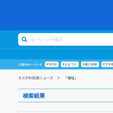
人気のキーワード
#SDGs
#おまつり
#健口体操
#文学
えどがわ区民ニュース
「福祉」
検索結果