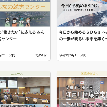
“働きたい”に応える みん
今日から始めるＳＤＧｓ ～
労センター
の一歩が明るい未来を築く
月20日 公開
7分51秒
令和3年9月1日 公開
ニュース
区議会だより