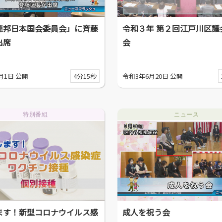
連邦日本国会委員会」に斉藤
令和３年 第２回江戸川区議
出席
会
月1日 公開
4分15秒
令和3年6月20日 公開
特別番組
ニュース
ます！新型コロナウイルス感
成人を祝う会