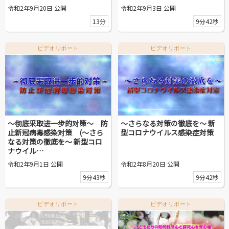
令和2年9月20日 公開
令和2年9月3日 公開
13分
9分42秒
ビデオリポート
ビデオリポート
～彻底采取进一步的对策～ 防
〜さらなる対策の徹底を〜 新
止新冠病毒感染对策 (〜さら
型コロナウイルス感染症対策
なる対策の徹底を〜 新型コロ
ナウイル…
令和2年9月1日 公開
令和2年8月20日 公開
9分43秒
9分42秒
ビデオリポート
ビデオリポート