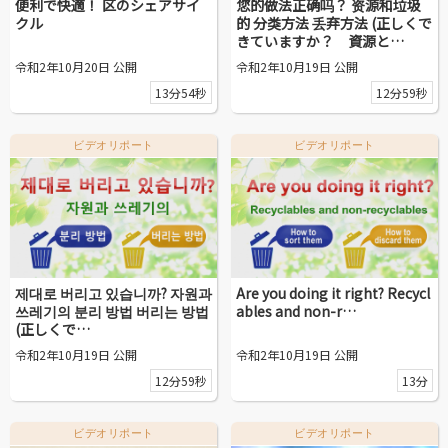
便利で快適！ 区のシェアサイ
您的做法正确吗？ 资源和垃圾
クル
的 分类方法 丢弃方法 (正しくで
きていますか？ 資源と…
令和2年10月20日 公開
令和2年10月19日 公開
13分54秒
12分59秒
ビデオリポート
ビデオリポート
제대로 버리고 있습니까? 자원과
Are you doing it right? Recycl
쓰레기의 분리 방법 버리는 방법
ables and non-r…
(正しくで…
令和2年10月19日 公開
令和2年10月19日 公開
12分59秒
13分
ビデオリポート
ビデオリポート