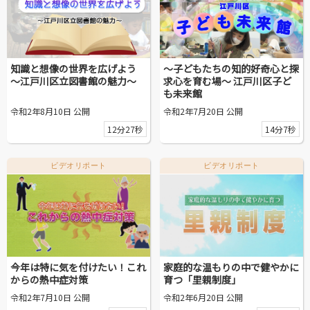
知識と想像の世界を広げよう
～子どもたちの知的好奇心と探
～江戸川区立図書館の魅力～
求心を育む場～ 江戸川区子ど
も未来館
令和2年8月10日 公開
令和2年7月20日 公開
12分27秒
14分7秒
ビデオリポート
ビデオリポート
今年は特に気を付けたい！これ
家庭的な温もりの中で健やかに
からの熱中症対策
育つ「里親制度」
令和2年7月10日 公開
令和2年6月20日 公開