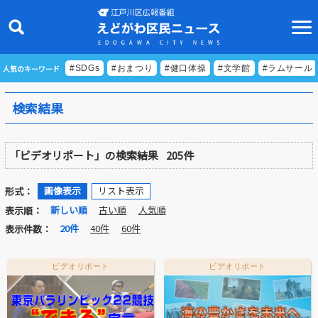
人気のキーワード
#SDGs
#おまつり
#健口体操
#文学館
#ラムサール
検索結果
ニュース
「ビデオリポート」の検索結果
205件
特集
ビデオリポート
画像表示
リスト表示
形式：
新しい順
古い順
人気順
表示順：
特別番組
20件
40件
60件
表示件数：
食べきりクッキング
ビデオリポート
ビデオリポート
EDOGAWA ATHLETE FILE
えどトピ