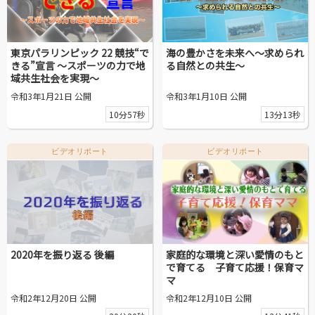
区議会だより
#えど推し
東京パラリンピック 22 競技“で
海の豊かさを未来へ～求められ
きる”宣言 ～スポーツの力で地
る自然との共生～
域共生社会を実現～
江戸川区でともに暮らそう / Living Together in Edogaw
令和3年1月21日 公開
令和3年1月10日 公開
a City
10分57秒
13分13秒
おうちで動画
ビデオリポート
ビデオリポート
Everyone's SDGs ～17のゴールを目指して～
ふるさと散歩
Others
2020年を振り返る 後編
家庭的な環境と深い愛情のもと
で育てる 子育て応援！保育マ
公開日
マ
令和2年12月20日 公開
令和2年12月10日 公開
より前
より後