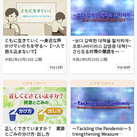
ともに生きていく ～身近な声
~보다 강력한 대책을 철저하게~
かけでいのちを守る～【一人で
코로나바이러스 감염증 대책(〜
抱え込まないで】
さらなる対策の徹底を〜 …
令和2年10月10日 公開
令和2年9月20日 公開
9分18秒
9分46秒
ビデオリポート
ビデオリポート
正しくできていますか？ 資源
～Tackling the Pandemic～ S
とごみの分け方･出し方
trengthening Measure…