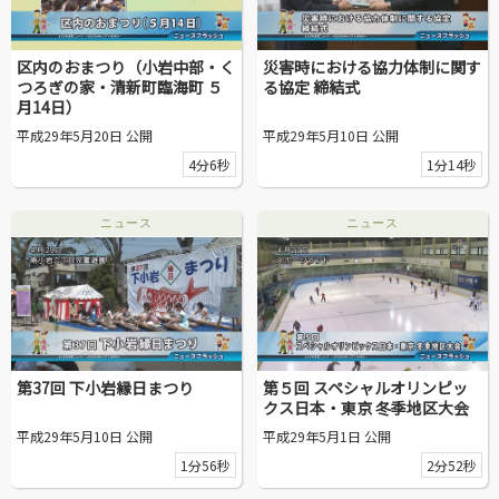
区内のおまつり（小岩中部・く
災害時における協力体制に関す
つろぎの家・清新町臨海町 ５
る協定 締結式
月14日）
平成29年5月20日 公開
平成29年5月10日 公開
4分6秒
1分14秒
ニュース
ニュース
第37回 下小岩縁日まつり
第５回 スペシャルオリンピッ
クス日本・東京 冬季地区大会
平成29年5月10日 公開
平成29年5月1日 公開
1分56秒
2分52秒