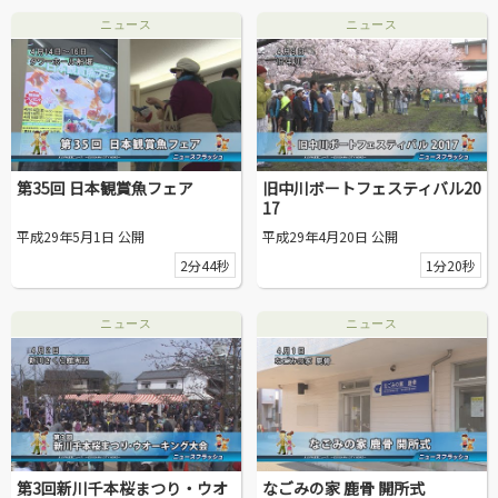
ニュース
ニュース
第35回 日本観賞魚フェア
旧中川ボートフェスティバル20
17
平成29年5月1日 公開
平成29年4月20日 公開
2分44秒
1分20秒
ニュース
ニュース
第3回新川千本桜まつり・ウオ
なごみの家 鹿骨 開所式