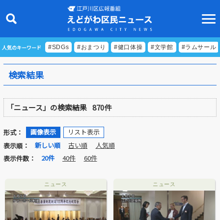
人気のキーワード
#SDGs
#おまつり
#健口体操
#文学館
#ラムサール
検索結果
ニュース
「ニュース」の検索結果
870件
特集
ビデオリポート
画像表示
リスト表示
形式：
新しい順
古い順
人気順
表示順：
特別番組
20件
40件
60件
表示件数：
食べきりクッキング
ニュース
ニュース
EDOGAWA ATHLETE FILE
えどトピ