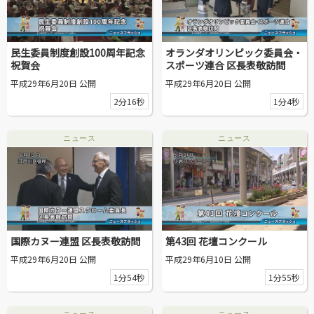
区議会だより
#えど推し
民生委員制度創設100周年記念
オランダオリンピック委員会・
祝賀会
スポーツ連合 区長表敬訪問
江戸川区でともに暮らそう / Living Together in Edogaw
平成29年6月20日 公開
平成29年6月20日 公開
a City
2分16秒
1分4秒
おうちで動画
ニュース
ニュース
Everyone's SDGs ～17のゴールを目指して～
ふるさと散歩
Others
国際カヌー連盟 区長表敬訪問
第43回 花壇コンクール
平成29年6月20日 公開
平成29年6月10日 公開
公開日
1分54秒
1分55秒
より前
より後