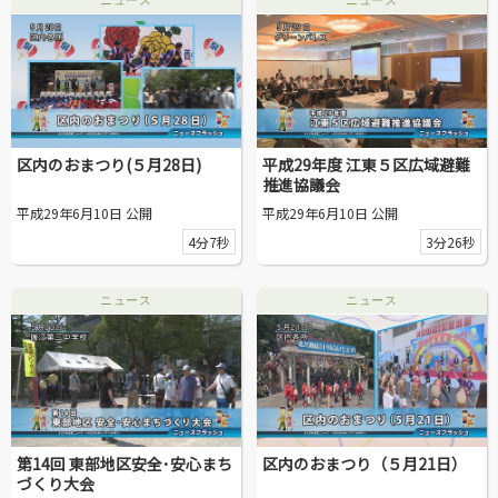
ニュース
ニュース
動画を探す
区内のおまつり(５月28日)
平成29年度 江東５区広域避難
推進協議会
平成29年6月10日 公開
平成29年6月10日 公開
4分7秒
3分26秒
ニュース
ニュース
第14回 東部地区安全･安心まち
区内のおまつり（５月21日）
づくり大会