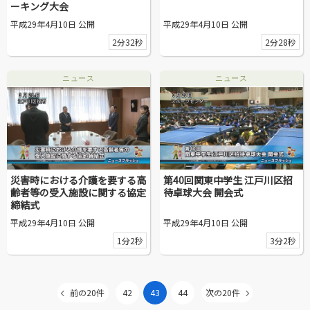
ーキング大会
平成29年4月10日 公開
平成29年4月10日 公開
2分32秒
2分28秒
ニュース
ニュース
災害時における介護を要する高
第40回関東中学生 江戸川区招
齢者等の受入施設に関する協定
待卓球大会 開会式
締結式
平成29年4月10日 公開
平成29年4月10日 公開
1分2秒
3分2秒
前の20件
42
43
44
次の20件