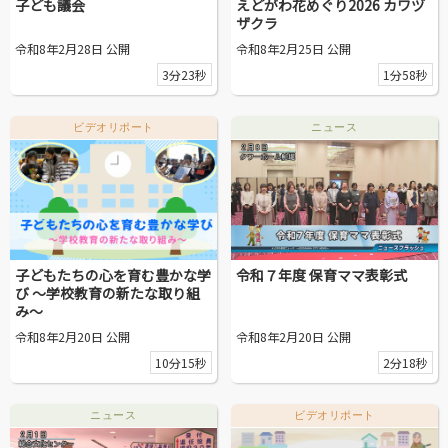
子ども議会
えどがわ花めぐり2026 カワヅ
ザクラ
令和8年2月28日 公開
令和8年2月25日 公開
3分23秒
1分58秒
ビデオリポート
ニュース
子どもたちの心を育む豊かな学
令和７年度 保育ママ表彰式
び ～学校教育の新たな取り組
み～
令和8年2月20日 公開
令和8年2月20日 公開
10分15秒
2分18秒
ニュース
ビデオリポート