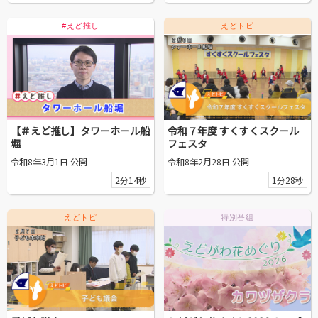
動画を探す
#えど推し
えどトピ
【＃えど推し】タワーホール船
令和７年度 すくすくスクール
堀
フェスタ
令和8年3月1日 公開
令和8年2月28日 公開
2分14秒
1分28秒
えどトピ
特別番組