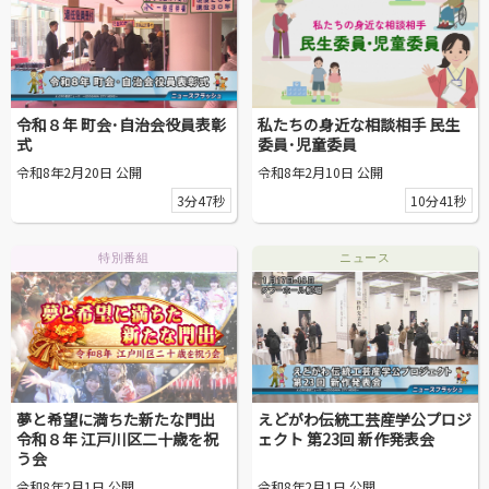
令和８年 町会･自治会役員表彰
私たちの身近な相談相手 民生
式
委員･児童委員
令和8年2月20日 公開
令和8年2月10日 公開
3分47秒
10分41秒
特別番組
ニュース
夢と希望に満ちた新たな門出
えどがわ伝統工芸産学公プロジ
令和８年 江戸川区二十歳を祝
ェクト 第23回 新作発表会
う会
令和8年2月1日 公開
令和8年2月1日 公開