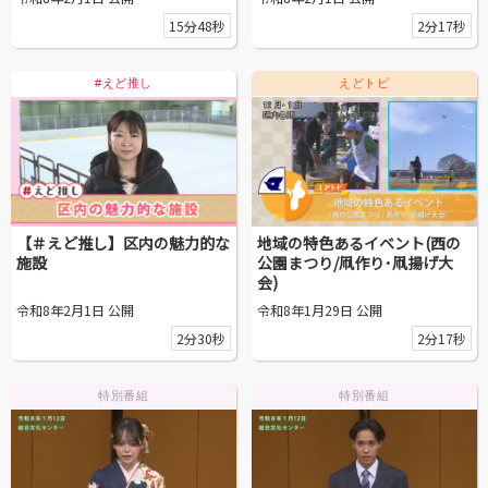
15分48秒
2分17秒
#えど推し
えどトピ
【＃えど推し】区内の魅力的な
地域の特色あるイベント(西の
施設
公園まつり/凧作り･凧揚げ大
会)
令和8年2月1日 公開
令和8年1月29日 公開
2分30秒
2分17秒
特別番組
特別番組