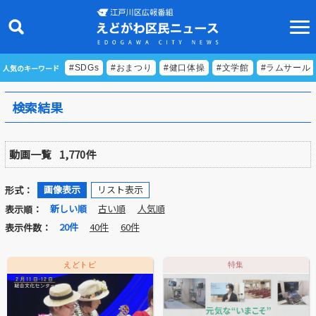
人気のキーワード
#SDGs
#おまつり
#健口体操
#文学館
#ラムサール
検索結果
ニュース
動画一覧
1,770件
特集
ビデオリポート
画像表示
リスト表示
形式：
新しい順
古い順
人気順
表示順：
特別番組
20件
40件
60件
表示件数：
食べきりクッキング
えどトピ
特集
EDOGAWA ATHLETE FILE
えどトピ