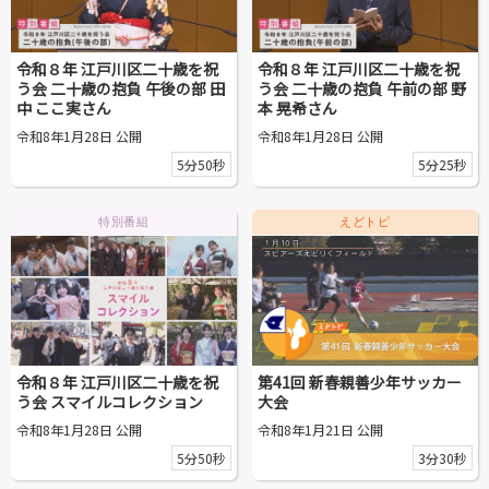
令和８年 江戸川区二十歳を祝
令和８年 江戸川区二十歳を祝
う会 二十歳の抱負 午後の部 田
う会 二十歳の抱負 午前の部 野
中 ここ実さん
本 晃希さん
令和8年1月28日 公開
令和8年1月28日 公開
5分50秒
5分25秒
特別番組
えどトピ
令和８年 江戸川区二十歳を祝
第41回 新春親善少年サッカー
う会 スマイルコレクション
大会
令和8年1月28日 公開
令和8年1月21日 公開
5分50秒
3分30秒