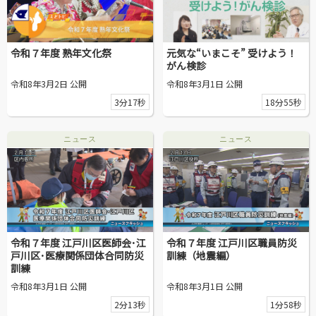
区議会だより
#えど推し
令和７年度 熟年文化祭
元気な“いまこそ” 受けよう！
がん検診
江戸川区でともに暮らそう / Living Together in Edogaw
令和8年3月2日 公開
令和8年3月1日 公開
a City
3分17秒
18分55秒
おうちで動画
ニュース
ニュース
Everyone's SDGs ～17のゴールを目指して～
ふるさと散歩
Others
令和７年度 江戸川区医師会･江
令和７年度 江戸川区職員防災
戸川区･医療関係団体合同防災
訓練（地震編）
訓練
公開日
令和8年3月1日 公開
令和8年3月1日 公開
2分13秒
1分58秒
より前
より後