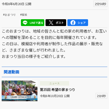
令和8年6月20日 公開
2分58秒
区議会だより
#おまつり
#福祉
#えど推し
LINEで送る
ポスト
シェア
江戸川区でともに暮らそう / Living Together in Edogaw
このおまつりは、地域の皆さんと虹の家の利用者が、お互い
a City
への理解を深めることを目的に毎年開催されています。
この日は、模擬店や利用者が制作した作品の展示・販売な
おうちで動画
ど、さまざまな催しが行われました。
Everyone's SDGs ～17のゴールを目指して～
おまつり当日の様子をご紹介します。
ふるさと散歩
関連動画
Others
ニュース
第35回 希望の家まつり
公開日
令和6年10月20日 公開
2分8秒
より前
より後