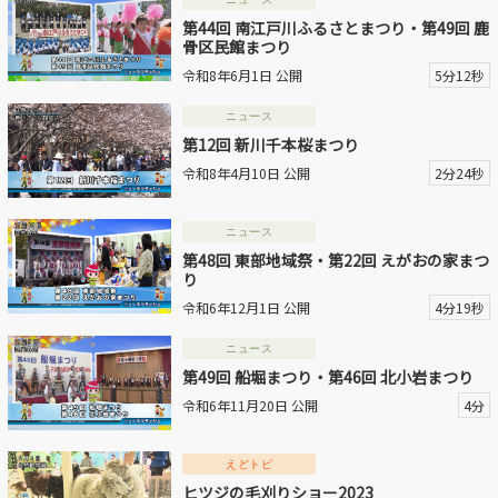
第44回 南江戸川ふるさとまつり・第49回 鹿
動画を探す
骨区民館まつり
令和8年6月1日 公開
5分12秒
ニュース
第12回 新川千本桜まつり
令和8年4月10日 公開
2分24秒
ニュース
第48回 東部地域祭・第22回 えがおの家まつ
り
令和6年12月1日 公開
4分19秒
ニュース
第49回 船堀まつり・第46回 北小岩まつり
令和6年11月20日 公開
4分
えどトピ
ヒツジの毛刈りショー2023