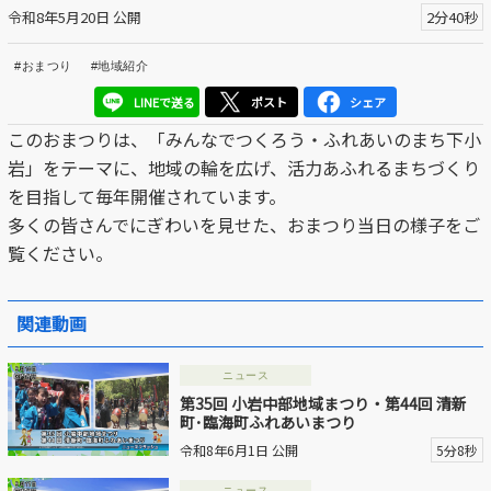
令和8年5月20日 公開
2分40秒
区議会だより
#おまつり
#地域紹介
#えど推し
LINEで送る
ポスト
シェア
江戸川区でともに暮らそう / Living Together in Edogaw
このおまつりは、「みんなでつくろう・ふれあいのまち下小
a City
岩」をテーマに、地域の輪を広げ、活力あふれるまちづくり
を目指して毎年開催されています。
おうちで動画
多くの皆さんでにぎわいを見せた、おまつり当日の様子をご
Everyone's SDGs ～17のゴールを目指して～
覧ください。
ふるさと散歩
関連動画
Others
ニュース
第35回 小岩中部地域まつり・第44回 清新
公開日
町･臨海町ふれあいまつり
令和8年6月1日 公開
5分8秒
より前
より後
ニュース