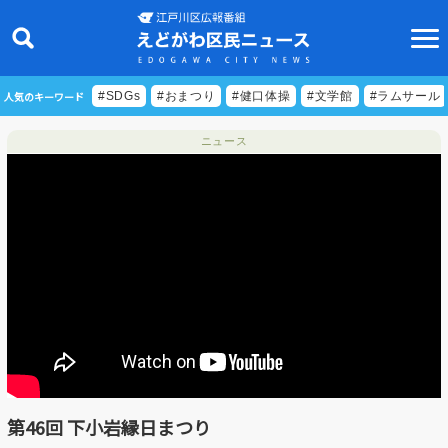
人気のキーワード
#SDGs
#おまつり
#健口体操
#文学館
#ラムサール
ニュース
ニュース
特集
ビデオリポート
特別番組
食べきりクッキング
EDOGAWA ATHLETE FILE
第46回 下小岩縁日まつり
えどトピ