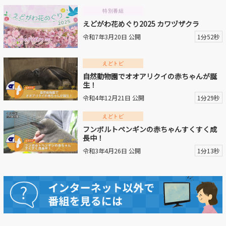
特別番組
えどがわ花めぐり2025 カワヅザクラ
令和7年3月20日 公開
1分52秒
えどトピ
自然動物園でオオアリクイの赤ちゃんが誕
生！
令和4年12月21日 公開
1分29秒
えどトピ
フンボルトペンギンの赤ちゃんすくすく成
長中！
令和3年4月26日 公開
1分13秒