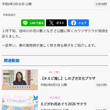
令和8年2月25日 公開
1分58秒
区議会だより
#地域紹介
#えど推し
LINEで送る
ポスト
シェア
江戸川区でともに暮らそう / Living Together in Edogaw
２月下旬、旧中川の河川敷となぎさ公園に咲くカワヅザクラが見頃を
a City
迎えました。
おうちで動画
一足早い、春の風物詩が美しく咲き誇る様子をご紹介します。
Everyone's SDGs ～17のゴールを目指して～
関連動画
ふるさと散歩
#えど推し
Others
【＃えど推し】しのざき文化プラザ
令和8年8月1日 公開
2分25秒
公開日
特別番組
えどがわ花めぐり2026 サクラ
より前
より後