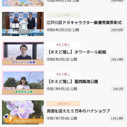
令和8年4月23日 公開
5分44秒
動画を探す
ニュース
江戸川区ＰＲキャラクター最優秀賞表彰式
令和8年3月20日 公開
2分50秒
#えど推し
【＃えど推し】タワーホール船堀
令和8年3月1日 公開
2分14秒
#えど推し
【＃えど推し】葛西臨海公園
令和7年9月1日 公開
2分1秒
えどトピ
見頃を迎えた５万本のハナショウブ
令和7年7月4日 公開
1分14秒