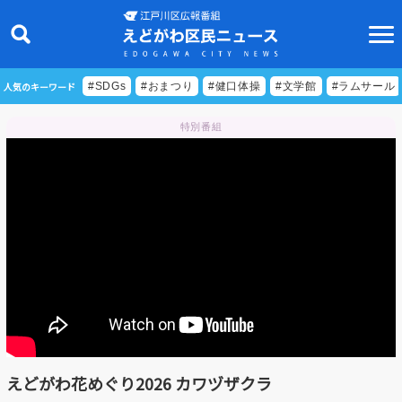
人気のキーワード
#SDGs
#おまつり
#健口体操
#文学館
#ラムサール
特別番組
ニュース
特集
ビデオリポート
特別番組
食べきりクッキング
EDOGAWA ATHLETE FILE
えどがわ花めぐり2026 カワヅザクラ
えどトピ