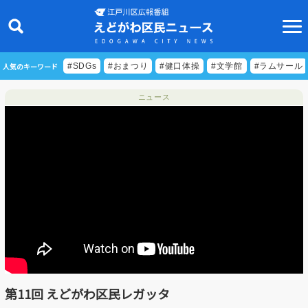
人気のキーワード
#SDGs
#おまつり
#健口体操
#文学館
#ラムサール
ニュース
ニュース
特集
ビデオリポート
特別番組
食べきりクッキング
EDOGAWA ATHLETE FILE
第11回 えどがわ区民レガッタ
えどトピ