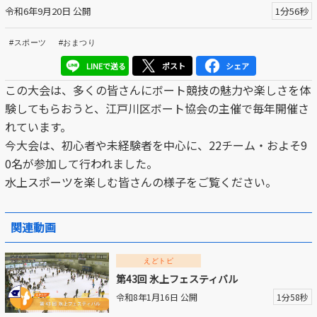
令和6年9月20日 公開
1分56秒
区議会だより
#スポーツ
#おまつり
#えど推し
LINEで送る
ポスト
シェア
江戸川区でともに暮らそう / Living Together in Edogaw
この大会は、多くの皆さんにボート競技の魅力や楽しさを体
a City
験してもらおうと、江戸川区ボート協会の主催で毎年開催さ
れています。
おうちで動画
今大会は、初心者や未経験者を中心に、22チーム・およそ9
Everyone's SDGs ～17のゴールを目指して～
0名が参加して行われました。
水上スポーツを楽しむ皆さんの様子をご覧ください。
ふるさと散歩
Others
関連動画
えどトピ
公開日
第43回 氷上フェスティバル
令和8年1月16日 公開
1分58秒
より前
より後