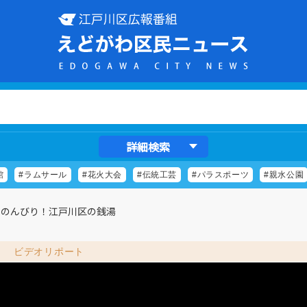
詳細検索
館
#ラムサール
#花火大会
#伝統工芸
#パラスポーツ
#親水公園
りのんびり！江戸川区の銭湯
ビデオリポート