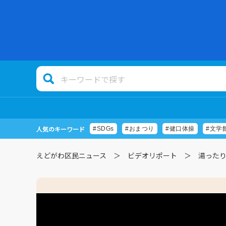
人気のキーワード
#SDGs
#おまつり
#健口体操
#文学
えどがわ区民ニュース
ビデオリポート
湯った