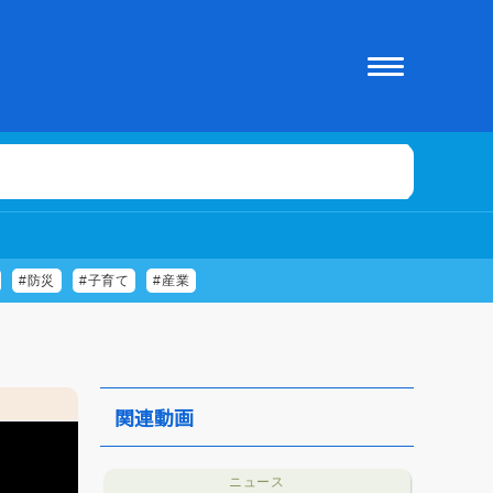
#防災
#子育て
#産業
関連動画
ニュース