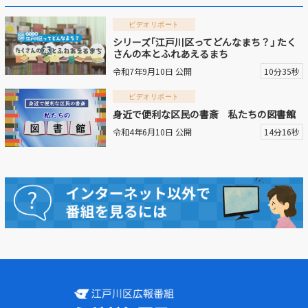
ビデオリポート
動画を探す
シリーズ｢江戸川区ってどんなまち？｣ たく
さんの本とふれあえるまち
令和7年9月10日 公開
10分35秒
ビデオリポート
身近で便利な区民の書斎 私たちの図書館
令和4年6月10日 公開
14分16秒