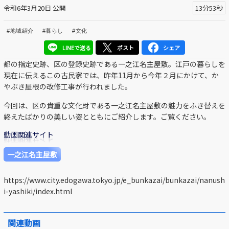
令和6年3月20日 公開
13分53秒
区議会だより
#地域紹介
#暮らし
#文化
#えど推し
LINEで送る
ポスト
シェア
江戸川区でともに暮らそう / Living Together in Edogaw
都の指定史跡、区の登録史跡である一之江名主屋敷。江戸の暮らしを
a City
現在に伝えるこの古民家では、昨年11月から今年２月にかけて、か
やぶき屋根の改修工事が行われました。
おうちで動画
今回は、区の貴重な文化財である一之江名主屋敷の魅力をふき替えを
Everyone's SDGs ～17のゴールを目指して～
終えたばかりの美しい姿とともにご紹介します。ご覧ください。
動画関連サイト
ふるさと散歩
一之江名主屋敷
Others
https://www.city.edogawa.tokyo.jp/e_bunkazai/bunkazai/nanush
i-yashiki/index.html
公開日
関連動画
より前
より後