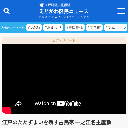
人気のキーワード
#SDGs
#おまつり
#健口体操
#文学館
#ラムサール
ビデオリポート
ニュース
特集
ビデオリポート
特別番組
食べきりクッキング
EDOGAWA ATHLETE FILE
江戸のたたずまいを残す古民家 一之江名主屋敷
えどトピ