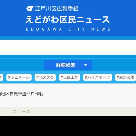
詳細検索
館
#ラムサール
#花火大会
#伝統工芸
#パラスポーツ
#親水公園
西地区自転車盗ゼロ作戦
ニュース