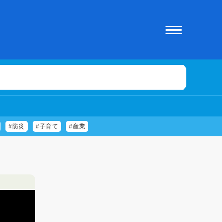
#防災
#子育て
#産業