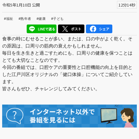
令和5年1月10日 公開
12分14秒
区議会だより
#福祉
#熟年者
#健康
#子ども
#えど推し
LINEで送る
ポスト
シェア
江戸川区でともに暮らそう / Living Together in Edogaw
食事の時にむせることが多い、または、口の中がよく乾く。そ
a City
の原因は、口周りの筋肉の衰えかもしれません。
毎日を生き生きと過ごすためにも、口周りの健康を保つことは
おうちで動画
とても大切なことなのです。
今回の番組では、口腔ケアの重要性と口腔機能の向上を目的と
Everyone's SDGs ～17のゴールを目指して～
した
江戸川区オリジナルの「健口体操」についてご紹介してい
ます。
ふるさと散歩
皆さんもぜひ、チャレンジしてみてください。
Others
公開日
より前
より後