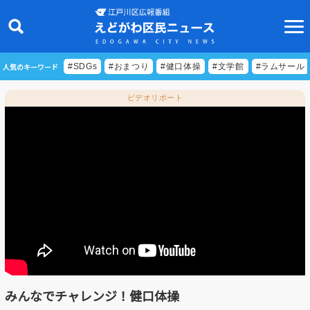
人気のキーワード
#SDGs
#おまつり
#健口体操
#文学館
#ラムサール
ビデオリポート
ニュース
特集
ビデオリポート
特別番組
食べきりクッキング
EDOGAWA ATHLETE FILE
みんなでチャレンジ！健口体操
えどトピ