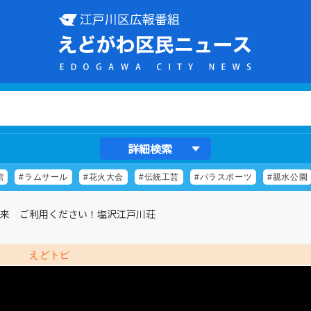
詳細検索
館
#ラムサール
#花火大会
#伝統工芸
#パラスポーツ
#親水公園
到来 ご利用ください！塩沢江戸川荘
えどトピ