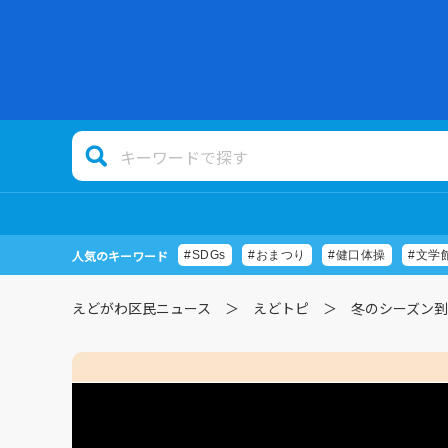
人気のキーワード
#SDGs
#おまつり
#健口体操
#文学
えどがわ区民ニュース
えどトピ
冬のシーズン