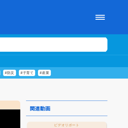
#防災
#子育て
#産業
関連動画
ビデオリポート