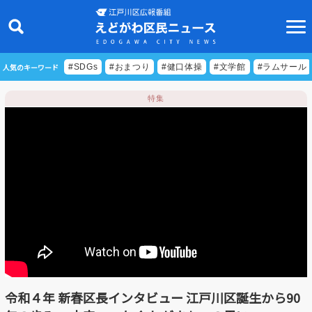
人気のキーワード
#SDGs
#おまつり
#健口体操
#文学館
#ラムサール
特集
ニュース
特集
ビデオリポート
特別番組
食べきりクッキング
EDOGAWA ATHLETE FILE
令和４年 新春区長インタビュー 江戸川区誕生から90
えどトピ