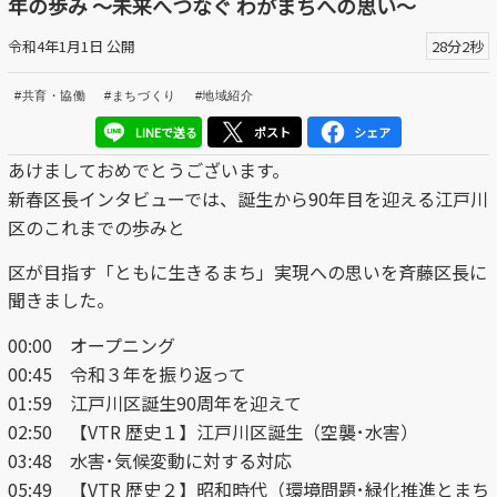
年の歩み ～未来へつなぐ わがまちへの思い～
区議会だより
令和4年1月1日 公開
28分2秒
#えど推し
#共育・協働
#まちづくり
#地域紹介
江戸川区でともに暮らそう / Living Together in Edogaw
LINEで送る
ポスト
シェア
a City
あけましておめでとうございます。
新春区長インタビューでは、誕生から90年目を迎える江戸川
おうちで動画
区のこれまでの歩みと
Everyone's SDGs ～17のゴールを目指して～
区が目指す「ともに生きるまち」実現への思いを斉藤区長に
聞きました。
ふるさと散歩
00:00 オープニング
Others
00:45 令和３年を振り返って
01:59
江戸川区誕生90周年を迎えて
公開日
02:50 【VTR 歴史１】江戸川区誕生（空襲･水害）
03:48 水害･気候変動に対する対応
より前
より後
05:49 【VTR 歴史２】昭和時代（環境問題･緑化推進とまち