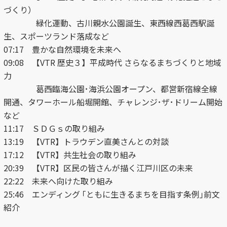
づくり）
動画を探す
緑化運動、古川親水公園誕生、東西線西葛西駅誕
生、スポーツランド落成など
07:17 豊かな自然環境を未来へ
09:08 【VTR 歴史３】平成時代 さらなるまちづくりと地域
力
葛西臨海公園･海浜公園オープン、都営新宿線全線
開通、タワーホール船堀開館、チャレンジ･ザ･ドリーム開始
など
11:17 ＳＤＧｓの取り組み
13:19 【VTR】トラウデン直美さんとの対談
17:12 【VTR】共生社会の取り組み
20:39 【VTR】区民の皆さんが描く江戸川区の未来
22:22 未来へ向けた取り組み
25:46 エンディング ｢ともに生きるまちを目指す条例｣前文
紹介