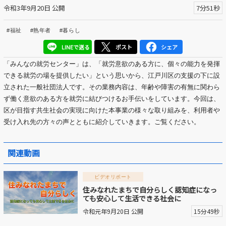
令和3年9月20日 公開
7分51秒
区議会だより
#福祉
#熟年者
#暮らし
#えど推し
LINEで送る
ポスト
シェア
江戸川区でともに暮らそう / Living Together in Edogaw
「みんなの就労センター」は、「就労意欲のある方に、個々の能力
を発揮
a City
できる就労の場を提供したい」という思いから、江戸川区の
支援の下に設
立された一般社団法人です。その業務内容は、年齢や
障害の有無に関わら
おうちで動画
ず働く意欲のある方を就労に結びつけるお手伝
いをしています。今回は、
区が目指す共生社会の実現に向けた本事
業の様々な取り組みを、利用者や
Everyone's SDGs ～17のゴールを目指して～
受け入れ先の方々の声とともに紹
介していきます。ご覧ください。
ふるさと散歩
関連動画
Others
ビデオリポート
住みなれたまちで自分らしく認知症になっ
公開日
ても安心して生活できる社会に
令和元年9月20日 公開
15分49秒
より前
より後