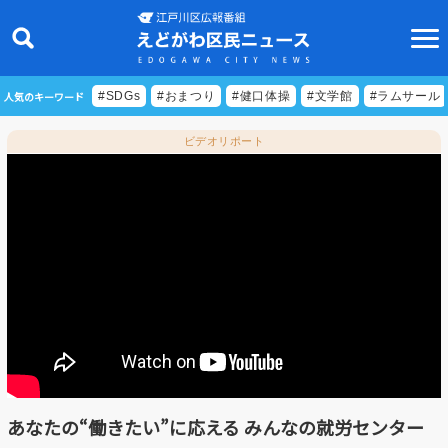
人気のキーワード
#SDGs
#おまつり
#健口体操
#文学館
#ラムサール
ビデオリポート
ニュース
特集
ビデオリポート
特別番組
食べきりクッキング
EDOGAWA ATHLETE FILE
あなたの“働きたい”に応える みんなの就労センター
えどトピ