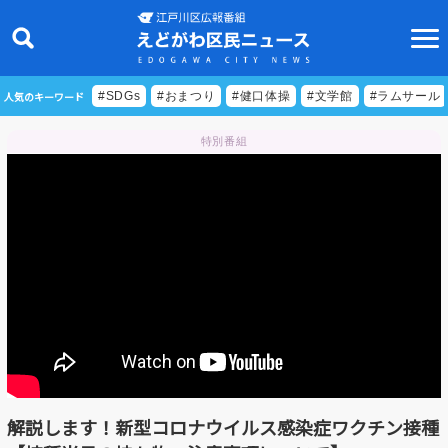
人気のキーワード
#SDGs
#おまつり
#健口体操
#文学館
#ラムサール
特別番組
ニュース
特集
ビデオリポート
特別番組
食べきりクッキング
EDOGAWA ATHLETE FILE
解説します！新型コロナウイルス感染症ワクチン接種
えどトピ