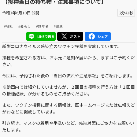
【接種当日の持ち物・注意事項について】
区議会だより
令和3年6月10日 公開
2分41秒
#えど推し
#福祉
#暮らし
#熟年者
#健康
江戸川区でともに暮らそう / Living Together in Edogaw
LINEで送る
ポスト
シェア
a City
新型コロナウイルス感染症のワクチン接種を実施しています。
おうちで動画
接種を希望される方は、お手元に通知が届いたら、まずはご予約くだ
さい。
Everyone's SDGs ～17のゴールを目指して～
今回は、予約された後の「当日の流れや注意事項」をご紹介します。
ふるさと散歩
※動画内では紹介していませんが、２回目の接種を行う方は「１回目
の接種記録」が分かるものをご持参ください。
Others
また、ワクチン接種に関する情報は、区ホームページまたは広報えど
がわなどに掲載しています。
公開日
引き続き、マスクの着用や手洗いなど、感染対策にご協力をお願いい
たします。
より前
より後