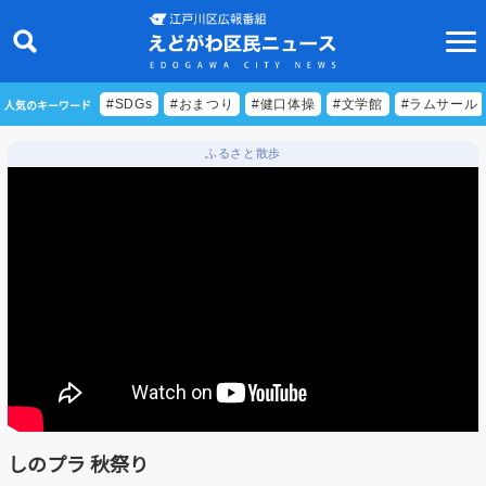
人気のキーワード
#SDGs
#おまつり
#健口体操
#文学館
#ラムサール
ふるさと散歩
ニュース
特集
ビデオリポート
特別番組
食べきりクッキング
EDOGAWA ATHLETE FILE
しのプラ 秋祭り
えどトピ