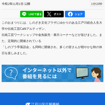
令和2年11月1日 公開
1分23秒
区議会だより
LINEで送る
ポスト
シェア
#えど推し
このおまつりには、しのざき文化プラザにゆかりのある江戸川総合人
生大
江戸川区でともに暮らそう / Living Together in Edogaw
学や伝統工芸Caféアルティザン、
a City
伝統工芸ワークショップ
や金魚販売・展示コーナーなどが並びました。ま
た、
定期的に開催されている
おうちで動画
「しのプラ亭落語会」も同時に開催され、
多くの皆さんが穏やかな秋の休
Everyone's SDGs ～17のゴールを目指して～
日を楽しみました。
ふるさと散歩
Others
公開日
より前
より後