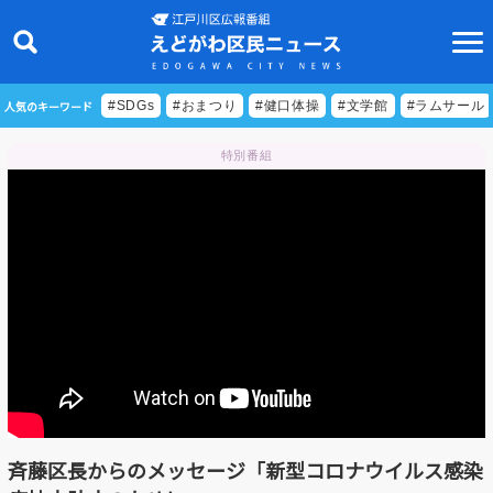
人気のキーワード
#SDGs
#おまつり
#健口体操
#文学館
#ラムサール
特別番組
ニュース
特集
ビデオリポート
特別番組
食べきりクッキング
EDOGAWA ATHLETE FILE
斉藤区長からのメッセージ「新型コロナウイルス感染
えどトピ