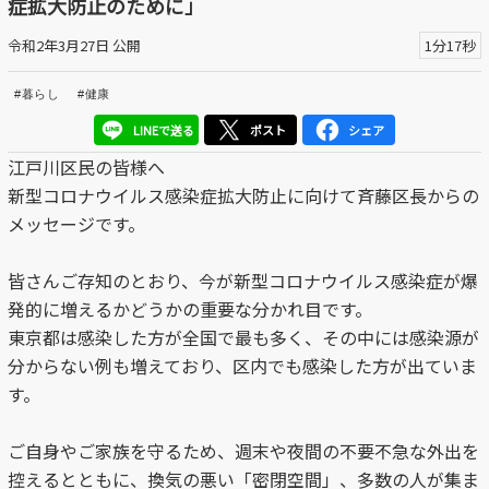
症拡大防止のために」
区議会だより
令和2年3月27日 公開
1分17秒
#えど推し
#暮らし
#健康
江戸川区でともに暮らそう / Living Together in Edogaw
LINEで送る
ポスト
シェア
a City
江戸川区民の皆様へ
新型コロナウイルス感染症拡大防止に向けて
斉藤区長からの
おうちで動画
メッセージです。
Everyone's SDGs ～17のゴールを目指して～
皆さんご存知のとおり、今が新型コロナウイルス感染症が爆
ふるさと散歩
発的に増えるかどうかの
重要な分かれ目です。
東京都は感染した方が全国で最も多く、その中には感染源が
Others
分からない例も増えており、
区内でも感染した方が出ていま
す。
公開日
ご自身やご家族を守るため、週末や夜間の不要不急な外出を
より前
より後
控えるとともに、換気の悪い
「密閉空間」、多数の人が集ま