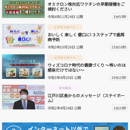
オミクロン株対応ワクチンの早期接種をご
検討ください
令和4年11月24日 公開
1分53秒
ビデオリポート
おいしく 楽しく 健口に! ３ステップで歯周
病予防
令和3年10月20日 公開
15分16秒
ビデオリポート
ウィズコロナ時代の健康づくり ～怖いのは
感染だけではない～
令和3年4月20日 公開
10分22秒
特別番組
江戸川区長からのメッセージ（ステイホー
ム）
令和2年4月24日 公開
1分23秒