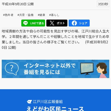
平成30年9月20日 公開
3分3秒
区議会だより
#熟年者
#共育・協働
#健康
#暮らし
#えど推し
LINEで送る
ポスト
シェア
江戸川区でともに暮らそう / Living Together in Edogaw
地域貢献の方法や自らの可能性を見出す学びの場、江戸川総合人生大
a City
学。２年間を通して学んだことや経験したことを地域で生かすため卒
業しました。当日の皆さんの様子をご覧ください。 (平成30年9月2
おうちで動画
0日 公開)
Everyone's SDGs ～17のゴールを目指して～
ふるさと散歩
Others
公開日
より前
より後