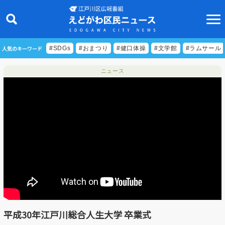
人気のキーワード
#SDGs
#おまつり
#健口体操
#文学館
#ラムサール
ニュース
ニュース
特集
ビデオリポート
特別番組
食べきりクッキング
EDOGAWA ATHLETE FILE
平成30年江戸川総合人生大学 卒業式
えどトピ