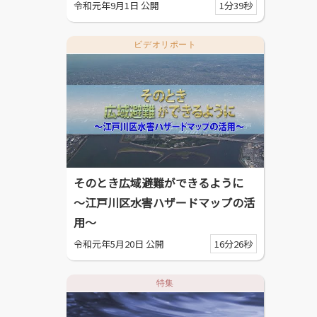
令和元年9月1日 公開
1分39秒
ビデオリポート
そのとき広域避難ができるように
～江戸川区水害ハザードマップの活
用～
令和元年5月20日 公開
16分26秒
特集