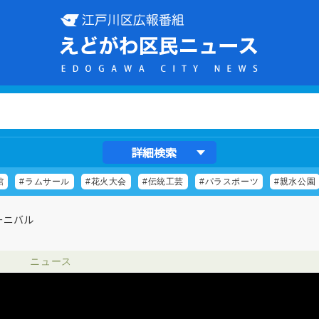
詳細検索
館
#ラムサール
#花火大会
#伝統工芸
#パラスポーツ
#親水公園
ーニバル
ニュース