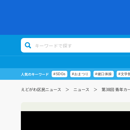
人気のキーワード
#SDGs
#おまつり
#健口体操
#文学
えどがわ区民ニュース
ニュース
第38回 青年カ