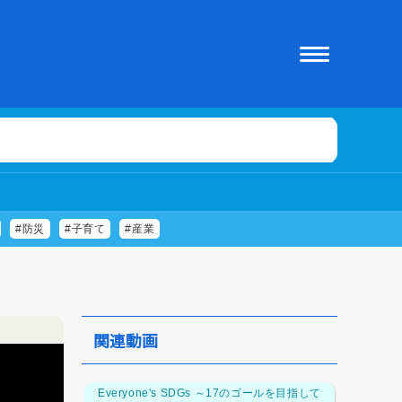
#防災
#子育て
#産業
関連動画
Everyone's SDGs ～17のゴールを目指して