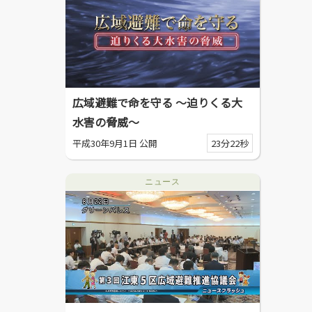
広域避難で命を守る ～迫りくる大
水害の脅威～
平成30年9月1日 公開
23分22秒
ニュース