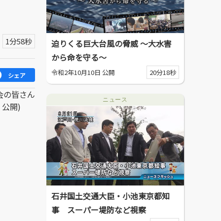
1分58秒
迫りくる巨大台風の脅威 ～大水害
から命を守る～
令和2年10月10日 公開
20分18秒
シェア
会の皆さん
ニュース
公開)
石井国土交通大臣・小池東京都知
事 スーパー堤防など視察