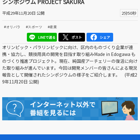
シンポジウム PROJECT SAKURA
区議会だより
平成29年11月20日 公開
2分50秒
#えど推し
#オリパラ
#スポーツ
#産業
江戸川区でともに暮らそう / Living Together in Edogaw
LINEで送る
ポスト
シェア
a City
オリンピック・パラリンピックに向け、区内のものづくり企業が連
携・協力し、競技用具の開発を目指す取り組みMade in Edogawa も
おうちで動画
のづくり推進プロジェクト。現在、純国産アーチェリーの復活に向け
た取り組みが進んでいます。今回は開発メンバーの皆さんによる現況
Everyone's SDGs ～17のゴールを目指して～
報告として開催されたシンポジウムの様子をご紹介します。 (平成2
9年11月20日 公開)
ふるさと散歩
Others
公開日
より前
より後