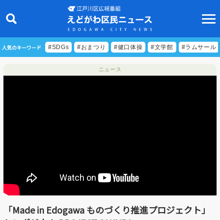
人気のキーワード
#SDGs
#おまつり
#健口体操
#文学館
#ラムサール
ニュース
ニュース
特集
ビデオリポート
特別番組
食べきりクッキング
EDOGAWA ATHLETE FILE
「Made in Edogawa ものづくり推進プロジェクト」
えどトピ