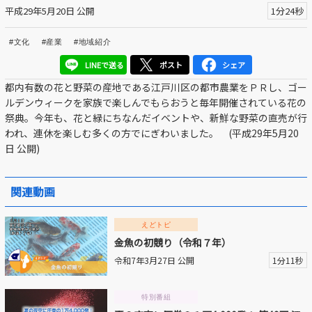
平成29年5月20日 公開
1分24秒
区議会だより
#文化
#産業
#地域紹介
#えど推し
LINEで送る
ポスト
シェア
江戸川区でともに暮らそう / Living Together in Edogaw
都内有数の花と野菜の産地である江戸川区の都市農業をＰＲし、ゴー
a City
ルデンウィークを家族で楽しんでもらおうと毎年開催されている花の
祭典。今年も、花と緑にちなんだイベントや、新鮮な野菜の直売が行
おうちで動画
われ、連休を楽しむ多くの方でにぎわいました。 (平成29年5月20
日 公開)
Everyone's SDGs ～17のゴールを目指して～
ふるさと散歩
関連動画
Others
えどトピ
金魚の初競り（令和７年）
令和7年3月27日 公開
1分11秒
公開日
特別番組
より前
より後