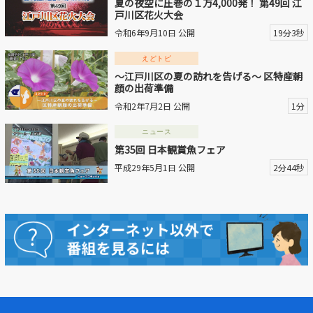
夏の夜空に圧巻の１万4,000発！ 第49回 江
戸川区花火大会
動画を探す
令和6年9月10日 公開
19分3秒
えどトピ
～江戸川区の夏の訪れを告げる～ 区特産朝
顔の出荷準備
令和2年7月2日 公開
1分
ニュース
第35回 日本観賞魚フェア
平成29年5月1日 公開
2分44秒