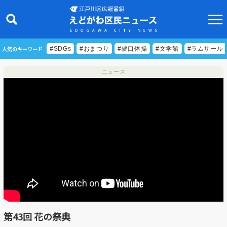
人気のキーワード
#SDGs
#おまつり
#健口体操
#文学館
#ラムサール
ニュース
ニュース
特集
ビデオリポート
特別番組
食べきりクッキング
EDOGAWA ATHLETE FILE
第43回 花の祭典
えどトピ