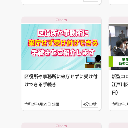
Others
区役所や事務所に来庁せずに受け付
新型コ
けできる手続き
江戸川
日）
令和2年4月29日 公開
4分13秒
令和2年3
Others