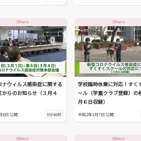
Others
Others
ロナウィルス感染症に関する
学校臨時休業に対応！すく
区からのお知らせ（３月４
ール（学童クラブ登録）の
月６日収録）
月8日 公開
3分40秒
令和2年3月7日 公開
Others
Others