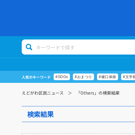
人気のキーワード
#SDGs
#おまつり
#健口体操
#文学
えどがわ区民ニュース
「Others」の検索結果
検索結果